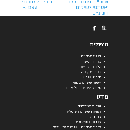
Emax – פתרון עמיד
שיניים למחוסרי
ואסתטי לשיקום
עצם
»
השיניים


טיפולים
ציפוי חרסינה
כתר חרסינה
הלבנת שיניים
כתר זירקוניה
טיפול שורש
יישור שיניים שקוף
טיפול שיננית בתל-אביב
מידע
אודות המרפאה
רפואת שיניים דיגיטלית
צור קשר
עדכונים ומאמרים
ציפוי חרסינה - שאלות ותשובות