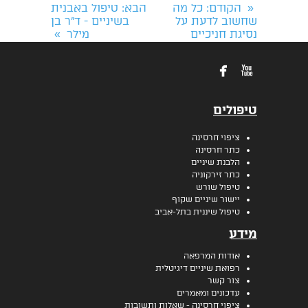
הקודם
: כל מה
הבא
: טיפול באבנית
«
שחשוב לדעת על
בשיניים - ד"ר בן
נסיגת חניכיים
מילר
»


טיפולים
ציפוי חרסינה
כתר חרסינה
הלבנת שיניים
כתר זירקוניה
טיפול שורש
יישור שיניים שקוף
טיפול שיננית בתל-אביב
מידע
אודות המרפאה
רפואת שיניים דיגיטלית
צור קשר
עדכונים ומאמרים
ציפוי חרסינה - שאלות ותשובות