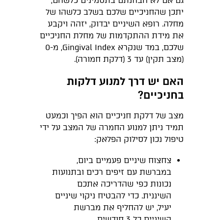
גם אם לא הבחנתם בתסמינים כלשהם,
יתכן שהחניכיים שלכם בשלב כלשהו של
מחלה. רופא השיניים יבדוק, יזהה ויקבע
את מידת ההתקדמות של מחלת החניכיים
שלכם, במד שנקרא Gingival Index, מ-0
(מצב תקין) עד 3 (דלקת חמורה).
האם יש דרך למנוע דלקות
בחניכיים?
מצב של דלקת חניכיים הוא הפיך וכמעט
תמיד ניתן למנוע החמרה של המצב על ידי
טיפול נכון לסילוק הפלאק:
צחצוח שיניים פעמיים ביום,
במברשת עם זיפים רכים ובתנועות
נכונות כפי שהדריכה אתכם
השיננית. כדי להבטיח ניקוי שיניים
יעיל, יש להחליף את מברשת
השיניים כל 3 חודשים.