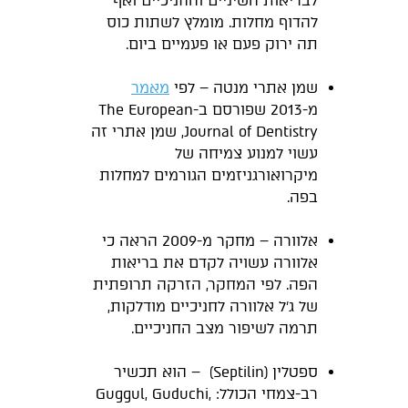
לבריאות השיניים והחניכיים ואף
להדוף מחלות. מומלץ לשתות כוס
תה ירוק פעם או פעמיים ביום.
שמן אתרי מנטה – לפי
מאמר
מ-2013 שפורסם ב-The European
Journal of Dentistry, שמן אתרי זה
עשוי למנוע צמיחה של
מיקרואורגניזמים הגורמים למחלות
בפה.
אלוורה – מחקר מ-2009 הראה כי
אלוורה עשויה לקדם את בריאות
הפה. לפי המחקר, הזרקה תרופתית
של ג׳ל אלוורה לחניכיים מודלקות,
תרמה לשיפור מצב החניכיים.
ספטלין (Septilin) – הוא תכשיר
רב-צמחי הכולל: Guggul, Guduchi,