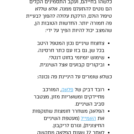
כלשהו בחייהם, ועקב התסמינים הקלים
הם נוטים להתעלם ממנה. אלא שללא
טיפול הולם, הדלקת עלולה להפוך לבעיית
פה חמורה יותר. החדשות הטובות הן,
שהמצב יכול להיות הפיך על ידי:
צחצוח שיניים נכון המטפל היטב
בכל שן, גם בזו עם כתר חרסינה.
שימוש יומיומי בחוט דנטלי.
וביקורים קבועים אצל השיננית.
כשלא שומרים על היגיינת פה נכונה:
רובד דביק של
פלאק
, המורכב
מחיידקים ומשאריות מזון, מצטבר
סביב השיניים.
הפלאק משחרר חומצות שתוקפות
את
האמייל
(מעטפת השיניים
החיצונית), וגורם לריקבון.
לאחר 72 שעות הפלאק מתקשה