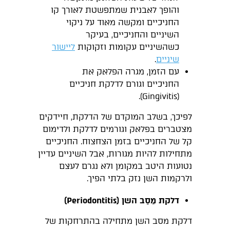
והופך לאבנית שמתפשטת לאורך קו
החניכיים ומקשה מאוד על ניקוי
השיניים והחניכיים, בעיקר
כשהשיניים עקומות וזקוקות
ליישור
שיניים
.
עם הזמן, מגרה הפלאק את
החניכיים וגורם לדלקת חניכיים
(Gingivitis).
לפיכך, בשלב המוקדם של הדלקת, חיידקים
מצטברים בפלאק וגורמים לדלקת ולדימום
קל של החניכיים בזמן הצחצוח. החניכיים
מתחילות להיות מגורות, אבל השיניים עדיין
נטועות היטב במקומן ולא נגרם לעצם
ולרקמות השן נזק בלתי הפיך.
דלקת
מֵסַב השן (
Periodontitis
)
דלקת מסב השן מתחילה בהתרחקות של