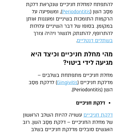
להתפתח למחלת חניכיים שנקראת דלקת
מֵסַב השן (
Periodontitis
), ומשפיעה על
הרקמות התומכות בשיניים ומעגנות אותן
במקומן. בסופו של דבר השיניים עלולות
להתרופף, להתנתק ולנשור ויהיה צורך
בשתלים דנטליים
.
מהי מחלת חניכיים וכיצד היא
מגיעה לידי ביטוי?
מחלת חניכיים מתפתחת בשלבים –
מדלקת חניכיים (
Gingivitis
) לדלקת מֵסַב
השן (Periodontitis).
דלקת חניכיים
דלקת חניכיים
עשויה להיות השלב הראשון
של מחלת החניכיים – דלקת מֵסַב השן. רוב
האנשים סובלים מדלקת חניכיים בשלב