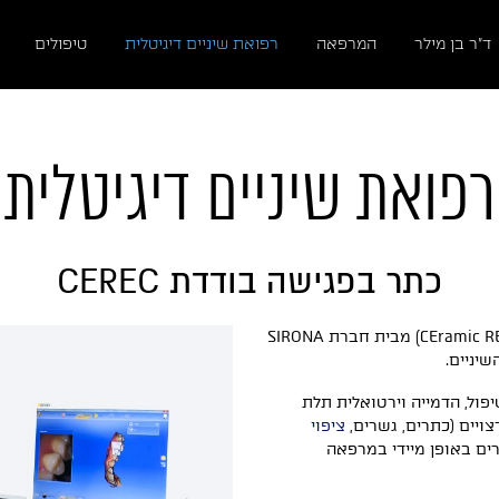
ד״ר בן מילר
המרפאה
רפואת שיניים דיגיטלית
טיפולים
רפואת שיניים דיגיטלית
כתר בפגישה בודדת CEREC
מערכת הCEREC (שחזור באמצעות חרסינה- CEramic REConstruction) מבית חברת SIRONA
ול, הדמייה וירטואלית תלת
ויים (כתרים, גשרים,
ציפוי
רים באופן מיידי במרפאה