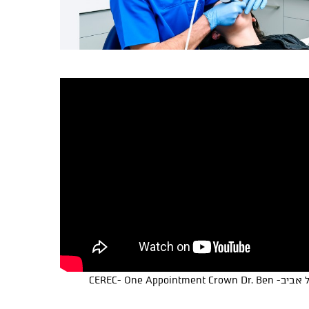
כתר בפגישה אחת- ד"ר בן מילר תל אביב- CEREC- One Appointment Crown Dr. Ben