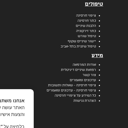
טיפולים
ציפוי חרסינה
כתר חרסינה
הלבנת שיניים
כתר זירקוניה
טיפול שורש
יישור שיניים שקוף
טיפול שיננית בתל-אביב
מידע
אודות המרפאה
רפואת שיניים דיגיטלית
צור קשר
עדכונים ומאמרים
ציפוי חרסינה - שאלות ותשובות
ציפוי חרסינה - עדכונים ומאמרים
כל המידע על ציפויי חרסינה
אנחנו משתמ
הצהרת נגישות
האתר עושה שי
והצעות אישיו
בלחיצה על
“מ