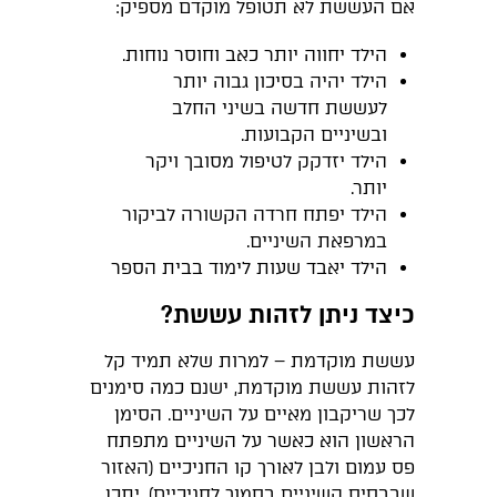
אם העששת לא תטופל מוקדם מספיק:
הילד יחווה יותר כאב וחוסר נוחות.
הילד יהיה בסיכון גבוה יותר
לעששת חדשה בשיני החלב
ובשיניים הקבועות.
הילד יזדקק לטיפול מסובך ויקר
יותר.
הילד יפתח חרדה הקשורה לביקור
במרפאת השיניים.
הילד יאבד שעות לימוד בבית הספר
כיצד ניתן לזהות עששת?
עששת מוקדמת – למרות שלא תמיד קל
לזהות עששת מוקדמת, ישנם כמה סימנים
לכך שריקבון מאיים על השיניים. הסימן
הראשון הוא כאשר על השיניים מתפתח
פס עמום ולבן לאורך קו החניכיים (האזור
שבבסיס השיניים בסמוך לחניכיים). יתכן