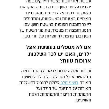
עששת מתרחשת כאשר חיידקים בפה
יוצרים על פני השן שכבה דביקה הנקראת
פלאק. חיידקים אלה ניזונים מהסוכרים
המצויים במזונות ובמשקאות, ומתחילים
לייצר חומצה הפוגעת במשטח השן. עם
הזמן, חומצה זו מְאַכֵּלת את פני השטח של
השן ובכך גורמת להיווצרות של חור בשן.
אם לא מטפלים בעששת אצל
ילדים, האם יש לכך השלכות
ארוכות טווח?
עששת עלולה לגרום לכאב ולזיהום ויכולה
גם להשפיע על הגדילה של הילד. לעששת
חמורה
בשיני חלב
עלולה להוביל להשלכות
חמורות על התזונה של הילד ועל
התפתחות הדיבור והתפתחות הלסת
והשיניים.