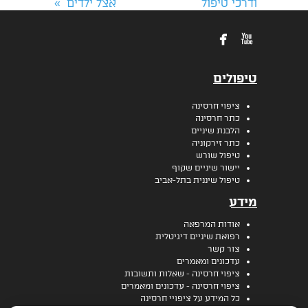
ודרכי טיפול
אצל ילדים
»


טיפולים
ציפוי חרסינה
כתר חרסינה
הלבנת שיניים
כתר זירקוניה
טיפול שורש
יישור שיניים שקוף
טיפול שיננית בתל-אביב
מידע
אודות המרפאה
רפואת שיניים דיגיטלית
צור קשר
עדכונים ומאמרים
ציפוי חרסינה - שאלות ותשובות
ציפוי חרסינה - עדכונים ומאמרים
כל המידע על ציפויי חרסינה