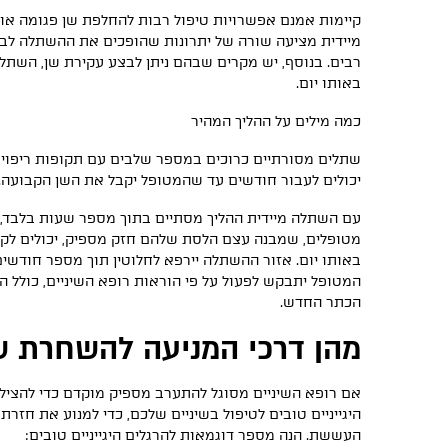
קיימות אמנם אפשרויות טיפול רבות להחלפת שן פגומה או
מיידית מציעה שורה של יתרונות שהופכים את ההשתלה לבח
רבים. בנוסף, יש מקרים שבהם ניתן לבצע עקירת שן, השתל
באותו יום.
כמה מילים על ההליך המהיר
שתלים מסורתיים כרוכים במספר שלבים עם תקופות ריפוי א
יכולים לעבור חודשים עד שהמטופל יקבל את השן הקבועה.
עם השתלה מיידית ההליך מסתיים בתוך מספר שעות בלבד, ו
מטופלים, שמבנה עצם הלסת שלהם חזק מספיק, יכולים לק
באותו יום. אזור ההשתלה יירפא לחלוטין תוך מספר חודשי
המטופל יתבקש לפעול על פי הוראות רופא השיניים, כולל ה
הכתר החדש.
מהן דרכי המניעה להשחרת שי
אם רופא השיניים מסוגל להתערב מספיק מוקדם כדי להציל
היגייניים טובים לטיפול בשיניים שלכם, כדי למנוע את חזר
העששת. הנה מספר דוגמאות להרגלים היגייניים טובים: