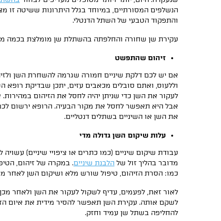
הנשלפים המסורתיים, במיוחד בגלל היתרונות ששיטה זו מ
והתפקוד הטבעי של השתל הדנטלי.
עקירת שן שחורה והחלפתה בהשתלת שן מומלצת בכמה מקר
זיהום שהתפשט
אם יש לכם דלקת שיניים חמורה שגרמה להשחרת השן ולזי
וללעוס, ואתם סובלים מכאבים עזים, יתכן שבדיקת רופא הש
לעקור את השן כדי שניתן יהיה לחסל את הזיהום במהירות. א
אבל היא תאפשר לחסל את מקור הבעיה. הרופא ירשום לכם 
את השן או השיניים בשתלים דנטליים.
עלות שיקום השן גדולה מדי
עבודת שיקום שיניים (כמו כתרים או ציפויי שיניים) עשויה 
מדובר בהליך זול של
הלבנת שיניים
. במקרה של זיהום, הטיפ
כמו: הסרת הזיהום, טיפול שורש מלא ושיקום השן לאחר מכן
לאור זאת, לפעמים, עדיף לשקול לעקור את השן ולאחר מכ
לשקם אותה. עקירת השן תאפשר להסיר מידית את איום הזיה
להחליפה בשתל שן עמיד וחזק.