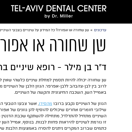
עדכונים
»
שן שחורה או אפורה? כל המידע על שינויים בצבעי השיניים
שן שחורה או אפורה
ד"ר בן מילר - רופא שיניים ב
שן שחורה יכולה להיות תסמין למחלת שיניים כלשהי שאין ל
לרוב בין לבן-צהבהב ללבן-אפרפר. הגוון הלבן של השיניים נ
באמייל השן, השכבה החיצונית והקשה של השיניים.
הגוון של השיניים נקבע ברובו
מהסידן
, אשר צבעו הטבעי הוא
שילובי חומרים אחרים שיכולים להוסיף להן גוונים של אפור
השיניים מתחיל להתדלדל, מתחילה להשתקף שכבת הדנטין
זו גורמת לשיניים להיראות פחות לבנות. בנוסף, אמייל השן 
כתמים שברוב המקרים ניתנים להסרה באמצעות הלבנת שיני