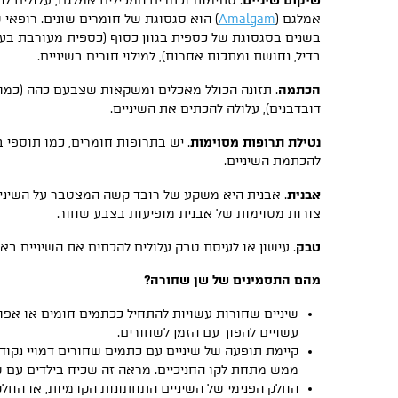
שיקום שיניים
. סתימות וכתרים המכילים אמלגם, עלולים לה
אמלגם (
Amalgam
) הוא סגסוגת של חומרים שונים. רופאי
בדיל, נחושת ומתכות אחרות), למילוי חורים בשיניים.
הכתמה
. תזונה הכולל מאכלים ומשקאות שצבעם כהה (כמו 
דובדבנים), עלולה להכתים את השיניים.
נטילת תרופות מסוימות
. יש בתרופות חומרים, כמו תוספי בר
להכתמת השיניים.
אבנית
. אבנית היא משקע של רובד קשה המצטבר על השיניים
צורות מסוימות של אבנית מופיעות בצבע שחור.
טבק
. עישון או לעיסת טבק עלולים להכתים את השיניים בא
מהם התסמינים של שן שחורה?
שיניים שחורות עשויות להתחיל ככתמים חומים או אפור
עשויים להפוך עם הזמן לשחורים.
קיימת תופעה של שיניים עם כתמים שחורים דמויי נקודו
ממש מתחת לקו החניכיים. מראה זה שכיח בילדים עם ש
החלק הפנימי של השיניים התחתונות הקדמיות, או החלק 