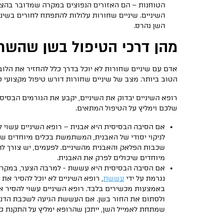
הטוחנות – הם האזורים הנפוצים במקרה שמדובר בהצ
השיניים. שיניים שחורות עלולות להתפתח לחורים בשינ
השן נהרס.
מהן דרכי הטיפול בשן שהשח
אדם עם שיניים שחורות לא יוכל בדרך כלל להחזיר את הלובן 
הטוב ביותר. מצב של שיניים שחורות דורש טיפול מקצועי על
רופא השיניים יבדוק את השיניים, יקבע את הגורמים הבסיס
שלכם וימליץ על הטיפול המתאים.
אם הסיבה הבסיסית היא אבנית – רופא השיניים עשוי ל
לניקוי יסודי של האבנית, המשתמשת בכלים מיוחדים שת
שכבות הפלאק והאבנית מהשיניים. לפעמים, יש צורך 
מיוחדים שיכולים לפרק את האבנית.
אם הסיבה הבסיסית היא עששת - למרבה הצער, במקרי
נגרמת על ידי
עששת
, רופא השיניים לא יוכל להסיר א
באמצעות מכשירים בלבד. רופא השיניים עשוי להסי
ולסתום את החור בשן. אם העששת הגיעה לשכבת הדנטין
שמתחת לאמייל השן, ייתכן שהרופא ימליץ על התקנת כת