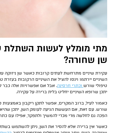
מתי מומלץ לעשות השתלת ש
שן שחורה?
עקירת שיניים מתרחשת לעתים קרובות כאשר שן ניזוקה עק
השיניים יירתמו וינסו להציל את השיניים הרקובות בעזרת טי
טיפולי שורש
וכתרי חרסינה
. אבל אם אפשרויות אלה כבר לא
יתכן שרופא השיניים יחליט בלית ברירה על עקירה.
כאמור לעיל, ברוב המקרים, אפשר לתקן ריקבון באמצעות ס
שורש. עם זאת, אם העששת הגיעה לעומק השן, יתכן שהיא ל
הפכה גם לחלשה מדי מכדי להמשיך ולתפקד, אפילו עם כתר.
כאשר אין ברירה אלא להסיר את השן, ניתן להשתמש בשתל
שנעקרה. היום, יותר ויותר מטופלים מעדיפים לבחור
בהשתלת