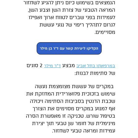
הנמצאים בשימוש כיום ניתן להגיע לשחזור
המראה הטבעי של צורת השן וצבע השן,
לעמידות בפני שברים לטווח ארוך ואפילו
לגרום לתהליך ריפוי של נגעי עששת
מסויימים.
הקליקו ליצירת קשר עם ד"ר בן מילר
מבצע
2 סוגים
במרפאתו בתל אביב
ד"ר מילר
של סתימות לבנות:
במקרים של עששת מצומצמת נעשה
שימוש בזכוכית פלואורידית המחזקת את
שכבת הדנטין בסביבות הסתימה ויכולה
אף למנוע במקרים מסוימים את הצורך
בטיפול שורש. טכניקה זו מאפשרת הסרה
מינימלית של חומר שן טבעי תוך יצירת
עמידות ומראה טבעי לשחזור.