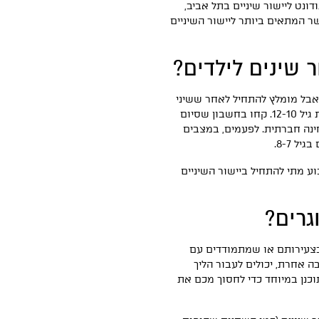
דונט ליישור שיניים בתל אביב,
שר המתאים ביותר ליישור השיניים
 שינים לילדים?
, אבל מומלץ להתחיל לאחר ששיני
החלב מתחילות להתחלף בשיניים הקבועות, כלומר בסביבות גיל 12-10. קחו בחשבון שסיום
בחינה חברתית. לפעמים, במצבים
ל 8-7.
וע מתי להתחיל ביישור השיניים
גרים?
 בצעירותם או שמתמודדים עם
בה אחרת, יכולים לעבור הליך
כנן במיוחד כדי לחסוך מכם את