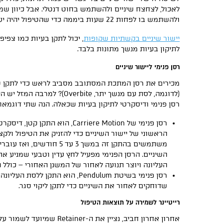
לאכול, לצחצח שיניים ולהשתמש בחוט דנטלי. אבל כיוון ש
ולהשתמש בו לפחות 22 שעות ביממה כדי שהטיפול יהיה יעיל ומהיר.
יישור שיניים בקשתיות שקופות
, יכול לתקן בעיות כמו צפיפו
לתיקון בעיות מנשך מתונות בלבד.
רסן פנימי ליישור שיניים
מכירים את רסן המתכת המסתובב מסביב לראש כדי לתקן שינ
(לדוגמה, לסת עם מנשך יתר, erbite
רסן פנימי ודיסקרטי לתיקון בעיות שכאלה. הנה שתי דוגמאו
רסן פנימי של Carriere Motion, הוא ה
הראשוני של יישור השיניים כדי להזניק את הטיפול ולק
משתמשים בהתקן זה במשך 3 עד 5 חו
השיניים. הרסן הפנימי מפעיל לחץ עדין וטבעי שמניע א
העליונה ויוצר תנועה לאחור של המשנן האחורי – כולל 
רסן פנימי בשיטת Pendulum, הוא התקן
שדוחקים לאחור את השיניים כדי לתקן ליקוי סגר.
רייטיינר לשמירה על תוצאות הטיפול
אחרון אחרון חביב, נציין את ה-