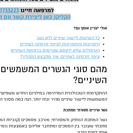
למרפאה חייגו
7733223
הקליקו כאן ליצירת קשר עם ד"
אולי יעניין אותך גם?
כל השיטות ליישור שיניים ללא גשר
היתרונות והחסרונות לציפוי חרסינה לשיניים
הטיפולים שלא ידעתם שקיימים ברפואת השיניים
ציפוי חרסינה לשיניים: איך מתבצע התהליך?
מהם סוגי הגשרים המשמשים ה
השיניים?
ההתקדמות הטכנולוגית המדהימה במילניום החדש משפיעה 
המשמשות ליישור שיניים מהיר ונוח יותר. הנה כמה מסוגי ה
גשר שיניים מסורתי ממתכת
גשר המתכת הוותיק והמסורתי, מורכב מסמכים (קוביות המ
מתכתי שעובר בין הסמכים ומתחבר אליהם באמצעות גומיות 
אותן למנח הנכון.