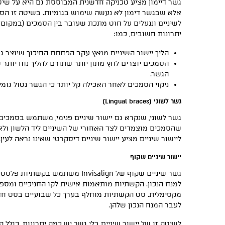
גשר דיימון מציע טכניקה חדשנית המבוססת גם היא על שי
אלא שבגשר דימון לא נעשה שימוש בגומיות. בשיטה זו הס
לשיניים וננעלים על חוט מתכת שעובר בין הסמכים (במקום ה
יתרונות חשובים, כמו:
הליך יישור השיניים מואץ עקב הפחתת החיכוך שיוצר 
הסמכים יוצרים לחץ מתון יותר שתורם להליך נוח יותר ש
הגשר.
ניקוי הסמכים לאחר האכילה קל יותר כי הגשר נטול גומיו
גשר לשוני (Lingual braces)
גשר לשוני, שנקרא גם יישור שיניים פנימי, משתמש בסמכי
שהסמכים מוצמדים לצד האחורי של השיניים ליד הלשון ולא
ליישור שיניים מציע יישור שיניים דיסקרטי שאינו נראה לעין.
יישור שיניים שקוף
גשר שיניים שקוף של Invisalign משתמש
למנח הנכון. הקשתיות מותאמות אישית לקו החניכיים ומספ
מקסימלית. סט הקשתיות מוחלף בערך כל שבועיים בסט חדש
לעבר המנח הנכון שלהן.
לשיטה זו של יישור שיניים בלי גשר יש כמה יתרונות, כולל