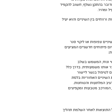
מדובר בהתקן נשלף, חשוב להקפיד
ת ורווחים בין השיניים והוא יעיל
יים צפופות או ליקוי סגר
Ov)? למרבה המזל יש היום פיתוחים חדשניים המציעים
ת:
תקן קטן, דיסקרטי ונוח, המשמש בשלב
צר אותו משמעותית. בדרך כלל
דשים, ואז עוברים לטיפול בגשר ליישור
ת השיניים האחוריות בלסת
הניב המלתעות והטוחנות.
 ללסת העליונה, המורכב מטבעות ומקפיצים
Retainer שמיועד לשמור על התוצאות לאחר השלמת תהליך