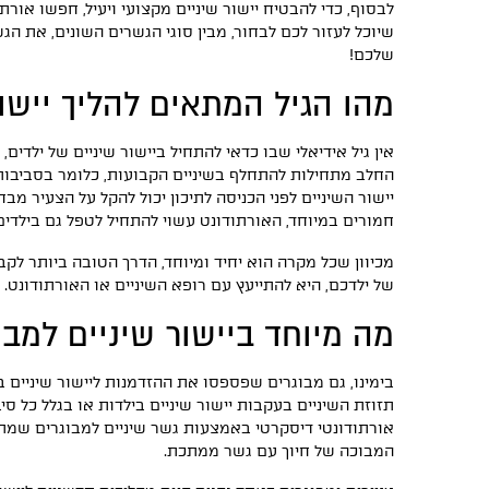
לבסוף, כדי להבטיח יישור שיניים מקצועי ויעיל, חפשו אורתו
שיוכל לעזור לכם לבחור, מבין סוגי הגשרים השונים, את הג
שלכם!
מהו הגיל המתאים להליך יישור
אין גיל אידיאלי שבו כדאי להתחיל ביישור שיניים של ילדים
יישור השיניים לפני הכניסה לתיכון יכול להקל על הצעיר מ
חמורים במיוחד, האורתודונט עשוי להתחיל לטפל גם בילדים בגי
מכיוון שכל מקרה הוא יחיד ומיוחד, הדרך הטובה ביותר לקב
של ילדכם, היא להתייעץ עם רופא השיניים או האורתודונט.
מה מיוחד ביישור שיניים למבו
בימינו, גם מבוגרים שפספסו את ההזדמנות ליישור שיניים
תזוזת השיניים בעקבות יישור שיניים בילדות או בגלל כל סי
אורתודונטי דיסקרטי באמצעות גשר שיניים למבוגרים שמתו
המבוכה של חיוך עם גשר ממתכת.